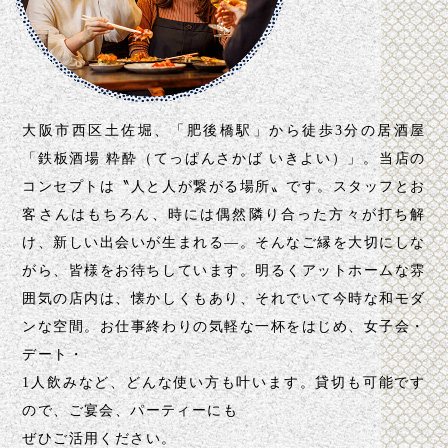
大阪市西区土佐堀、「肥後橋駅」から徒歩3分の居酒屋
「鉄板酒場 粋酔（てっぱんさかば いきよい）」。
当店の
コンセプトは〝人と人が繋がる場所〟です。
スタッフとお
客さんはもちろん、時には偶然隣り合った
方々が打ち解
け、新しい出会いが生まれる―。
そんなご縁を大切にしな
がら、皆様をお待ちしています。
明るくアットホームな雰
囲気の店内は、懐かしくもあり、
それでいて今時な和モダ
ンな空間。
お仕事終わりの気軽な一杯をはじめ、女子会・
デート・
1人飲みなど、どんな使い方も叶います。
貸切も可能です
ので、ご宴会、パーティーにも
ぜひご活用ください。