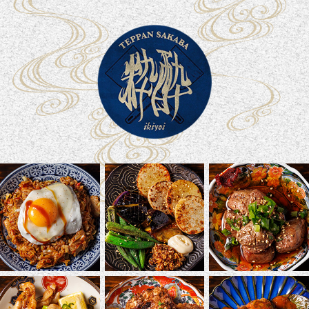
表紙
お酒
心意気
こんな時に
品書き
空間
店舗情報
地図
新着情報
ご予約・お問い合わせ
06-6131-6637
ホームページを見たと