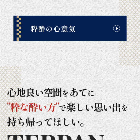
粋酔の心意気
心地良い空間
あて
を
に
”粋な酔い方”
楽しい思い出
で
を
持ち帰ってほしい。